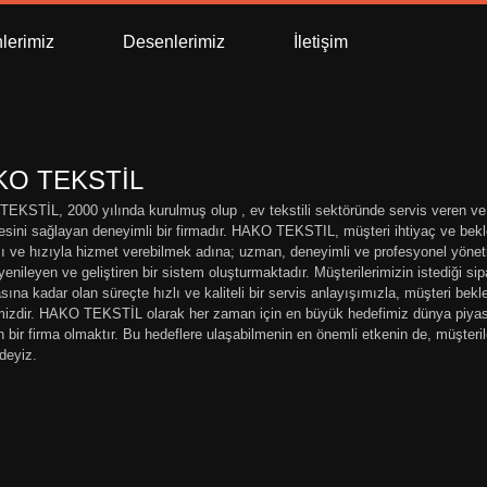
lerimiz
Desenlerimiz
İletişim
KO TEKSTİL
EKSTİL, 2000 yılında kurulmuş olup , ev tekstili sektöründe servis veren ve ö
mesini sağlayan deneyimli bir firmadır. HAKO TEKSTIL, müşteri ihtiyaç ve bekl
şı ve hızıyla hizmet verebilmek adına; uzman, deneyimli ve profesyonel yönet
yenileyen ve geliştiren bir sistem oluşturmaktadır. Müşterilerimizin istediği sip
ına kadar olan süreçte hızlı ve kaliteli bir servis anlayışımızla, müşteri bekl
mizdir. HAKO TEKSTİL olarak her zaman için en büyük hedefimiz dünya piyasa
n bir firma olmaktır. Bu hedeflere ulaşabilmenin en önemli etkenin de, müşter
ndeyiz.