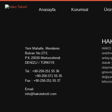
Anasayfa
Kurumsal
Ürün
HA
HAKO T
Yeni Mahalle, Menderes
üretil
Bulvarı No:27/1
anlayı
P.K.20030 Merkezefendi
olarak 
DENİZLİ / TÜRKİYE
ulaşmas
Tel : +90-258-251 55 36
görevi
+90-258-371 55 35
değişe
Fax : +90-258-251 55 37
bilinci
Email:
info@hakotekstil.com