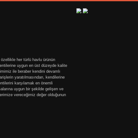
zellikle her türlü havlu ürünün
entilerine uygun en üst düzeyde kalite
imimiz ile beraber kendini devamlı
arişlerin yaratılmasından, kendilerine
entilerini karşılamak en önemli
larına uygun bir şekilde gelişen ve
ilerimize vereceğimiz değer olduğunun